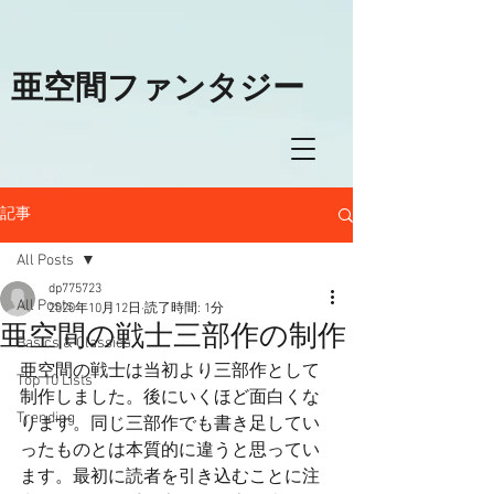
亜空間ファンタジー
記事
All Posts
dp775723
All Posts
2020年10月12日
読了時間: 1分
亜空間の戦士三部作の制作
Basics & Classics
亜空間の戦士は当初より三部作として
Top 10 Lists
制作しました。後にいくほど面白くな
Trending
ります。同じ三部作でも書き足してい
ったものとは本質的に違うと思ってい
ます。最初に読者を引き込むことに注